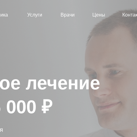
ика
Услуги
Врачи
Цены
Конта
ое лечение
 000 ₽
я