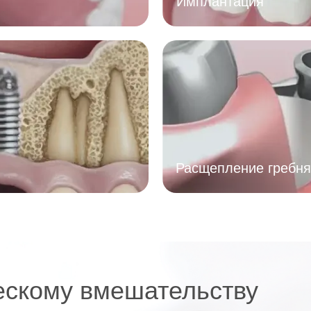
Имплантация
Расщепление гребня
ескому вмешательству