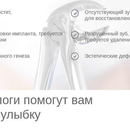
стит,
Отсутствующий зу
для восстановлен
овки импланта, требуется
Разрушенный зуб,
ани
требуется удален
ного генеза
Эстетические деф
оги помогут вам
 улыбку