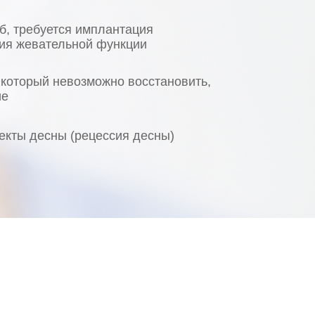
б, требуется имплантация
ия жевательной функции
 который невозможно восстановить,
ие
екты десны (рецессия десны)