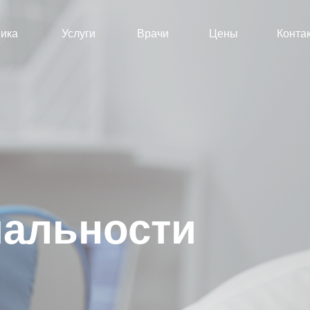
ика
Услуги
Врачи
Цены
Конта
альности