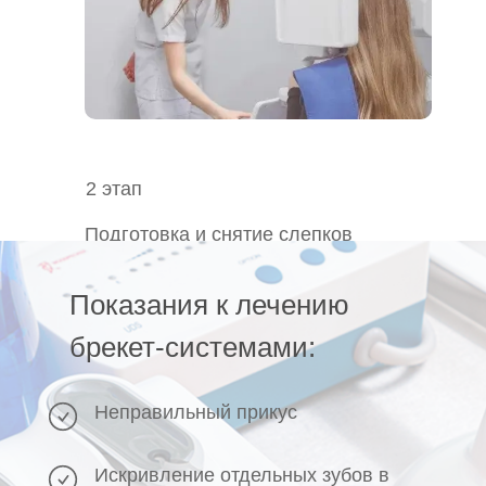
2 этап
Подготовка и снятие слепков
До установки брекет-системы
Показания к лечению
проводится лечение кариеса, а также
профессиональная гигиена.
брекет-системами:
Принимается решение об удалении
зубов, если они мешают установке
брекет-системы.
Неправильный прикус
Снимаются слепки для расчета баланса
места в зубном ряду и для подбора
брекетов.
Искривление отдельных зубов в