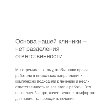
4 этап
Основа нашей клиники –
Ретенционный период лечения
нет разделения
Рекомендована установка ретейнера,
ответственности
чтобы не позволить зубам вернуться в
прежнее положение. При
необходимости назначается
Мы стремимся к тому, чтобы наши врачи
ретенционная каппа.
работали в нескольких направлениях,
комплексно подходили к лечению и несли
ответственность за все этапы работы. Это
позволяет быстро, качественно и комфортно
для пациента проводить лечение